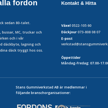
lla fordon
Kontakt & Hitta
ck sedan 80-talet.
Växel
0522-105 60
Däckjour
073-808 08 07
ar, bussar, MC, truckar och
rken och i vår
E-post
verkstad@stansgummiverks
ed däckbyte, lagning och
 dina däck tryggt hos oss.
Öppettider
Måndag-Fredag: 07.00-17.0
Stans Gummiverkstad AB är medlemmar i
följande branschorganisationer: