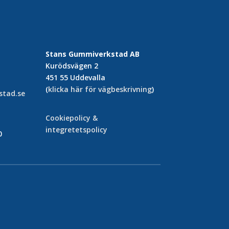
Stans Gummiverkstad AB
Kurödsvägen 2
451 55 Uddevalla
(
klicka här för vägbeskrivning
)
tad.se
Cookiepolicy &
integretetspolicy
0