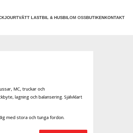
CKJOUR
TVÄTT LASTBIL & HUSBIL
OM OSS
BUTIKEN
KONTAKT
bussar, MC, truckar och
byte, lagning och balansering. Självklart
l dig med stora och tunga fordon.