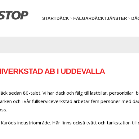
START
DÄCK
FÄLGAR
DÄCKTJÄNSTER
DÄ
IVERKSTAD AB I UDDEVALLA
 sedan 80-talet. Vi har däck och fälg till lastbilar, personbilar, 
rken och i vår fullserviceverkstad arbetar fem personer med däck
oss.
 i Kuröds industriområde. Här finns också tvätt och tankstation til