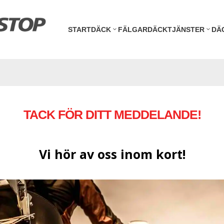
START
DÄCK
FÄLGAR
DÄCKTJÄNSTER
DÄ
TACK FÖR DITT MEDDELANDE!
Vi hör av oss inom kort!