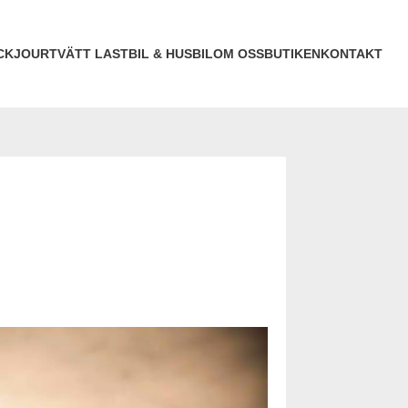
CKJOUR
TVÄTT LASTBIL & HUSBIL
OM OSS
BUTIKEN
KONTAKT