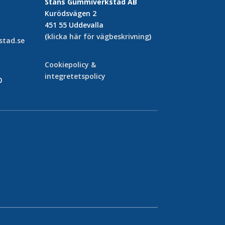
Stans Gummiverkstad AB
Kurödsvägen 2
451 55 Uddevalla
(
klicka här för vägbeskrivning
)
tad.se
Cookiepolicy &
integretetspolicy
0