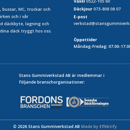
Växel
0522-105 60
Däckjour
073-808 08 07
ar, bussar, MC, truckar och
rken och i vår
E-post
verkstad@stansgummiverks
ed däckbyte, lagning och
 dina däck tryggt hos oss.
Öppettider
Måndag-Fredag: 07.00-17.0
Stans Gummiverkstad AB är medlemmar i
följande branschorganisationer:
© 2026 Stans Gummiverkstad AB
Made by Effektify